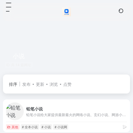
小说
共 14 篇网址
排序
发布
更新
浏览
点赞
铅笔小说
铅笔小说给大家提供最新最火的网络小说、玄幻小说、网游小说等小说资源，免费小说在线阅读下载，是小说爱好者值得收藏的网络小说阅读网站！
其他
# 全本小说
# 小说
# 小说网