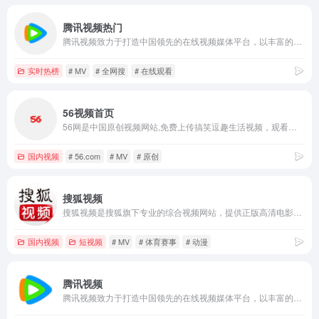
腾讯视频热门
腾讯视频致力于打造中国领先的在线视频媒体平台，以丰富的内容、极致的观看体验、便捷的登录方式、多平台无缝应用体验以及快捷分享的产品特性，主要满足用户在线观看视频的需求
实时热榜
# MV
# 全网搜
# 在线观看
56视频首页
56网是中国原创视频网站,免费上传搞笑逗趣生活视频，观看优质丰富的特色节目，关注感兴趣的原创导演和美女解说，快速分享及评论互动。&quot;
国内视频
# 56.com
# MV
# 原创
搜狐视频
搜狐视频是搜狐旗下专业的综合视频网站，提供正版高清电影、电视剧、综艺、纪录片、动漫等。网罗最新最热新闻、娱乐资讯，同时提供免费视频空间和视频分享服务。
国内视频
短视频
# MV
# 体育赛事
# 动漫
腾讯视频
腾讯视频致力于打造中国领先的在线视频媒体平台，以丰富的内容、极致的观看体验、便捷的登录方式、多平台无缝应用体验以及快捷分享的产品特性，主要满足用户在线观看视频的需求