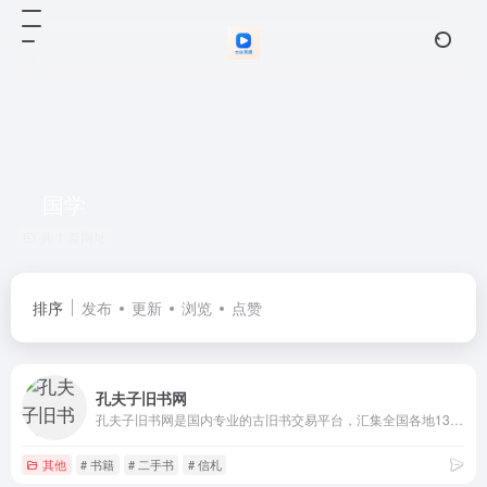
国学
共 1 篇网址
排序
发布
更新
浏览
点赞
孔夫子旧书网
孔夫子旧书网是国内专业的古旧书交易平台，汇集全国各地13000家网上书店，50000家书摊，展示多达9000万种书籍；大量极具收藏价值的古旧珍本，明清、民国古籍善本，珍品期刊。
其他
# 书籍
# 二手书
# 信札