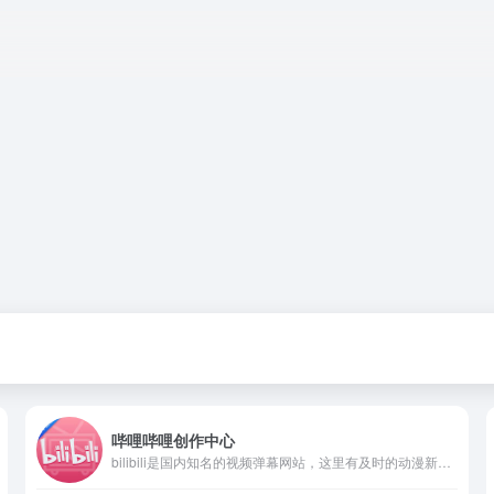
哔哩哔哩创作中心
bilibili是国内知名的视频弹幕网站，这里有及时的动漫新番，活跃的ACG氛围，有创意的Up主。大家可以在这里找到许多欢乐。