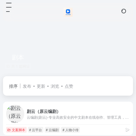
剧本
共 1 篇网址
排序
发布
更新
浏览
点赞
剧云（原云编剧）
云编剧(剧云)-专业高效安全的中文剧本在线创作、管理工具，集剧本写作、人物小传、任务关系图、剧本大纲、WORD导入导出、版权管理等于一体的智能创作平台。从此让剧本创作变得简单！
文案脚本
# 云平台
# 云编剧
# 人物小传