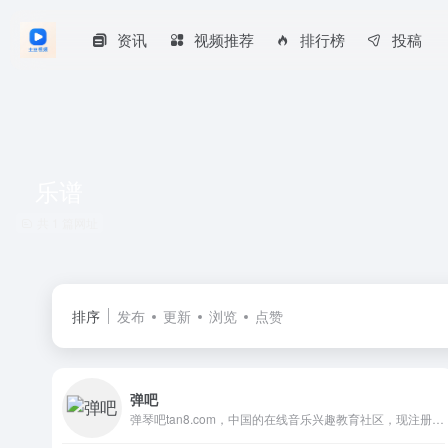
资讯
视频推荐
排行榜
投稿
乐谱
共 1 篇网址
排序
发布
更新
浏览
点赞
弹吧
弹琴吧tan8.com，中国的在线音乐兴趣教育社区，现注册用户突破100万。其音乐软件《弹琴吧》app、《钢琴谱大全》app和《吉他谱大全》app，安装量突破千万。