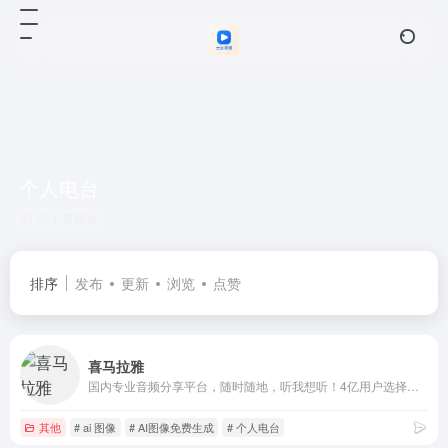
个人电台
共 1 篇网址
排序
发布
更新
浏览
点赞
喜马拉雅
国内专业音频分享平台，随时随地，听我想听！4亿用户选择的在线音频平台。马东、郭德纲、吴晓波等20多万大咖入驻，1亿多条原创有声内容覆盖有声书、儿童、相声评书、财经新闻、音乐等328类。
其他
# ai 图像
# AI图像免费生成
# 个人电台